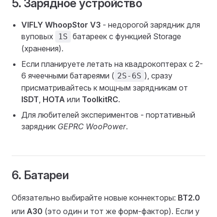
5. Зарядное устройство
VIFLY WhoopStor V3
- недорогой зарядник для
вуповых
батареек с функцией Storage
1S
(хранения).
Если планируете летать на квадрокоптерах с 2-
6 ячеечными батареями (
), сразу
2S-6S
присматривайтесь к мощным зарядникам от
ISDT
,
HOTA
или
ToolkitRC
.
Для любителей экспериментов - портативный
зарядник
GEPRC WooPower
.
6. Батареи
Обязательно выбирайте новые коннекторы:
BT2.0
или
A30
(это один и тот же форм-фактор). Если у