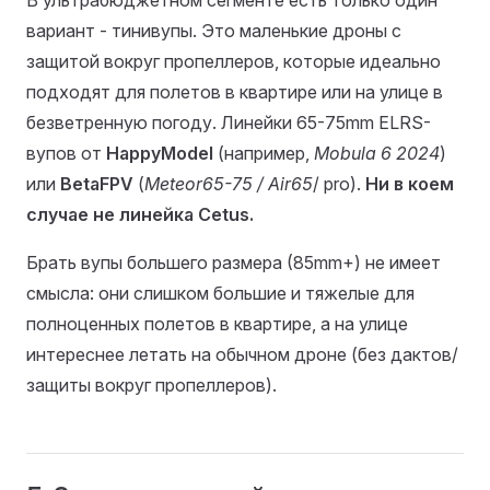
В ультрабюджетном сегменте есть только один
вариант - тинивупы. Это маленькие дроны с
защитой вокруг пропеллеров, которые идеально
подходят для полетов в квартире или на улице в
безветренную погоду. Линейки 65-75mm ELRS-
вупов от
HappyModel
(например,
Mobula 6 2024
)
или
BetaFPV
(
Meteor65-75 / Air65
/ pro).
Ни в коем
случае не линейка Cetus.
Брать вупы большего размера (85mm+) не имеет
смысла: они слишком большие и тяжелые для
полноценных полетов в квартире, а на улице
интереснее летать на обычном дроне (без дактов/
защиты вокруг пропеллеров).